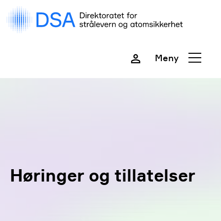
Gå
rett
til
innhold
Meny
Lukk
Høringer og tillatelser