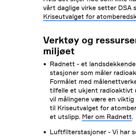
vårt daglige virke setter DSA s
Kriseutvalget for atombereds
Verktøy og ressurse
miljøet
Radnett - et landsdekkende
stasjoner som måler radioakt
Formålet med målenettverket e
tilfelle et ukjent radioaktiv
vil målingene være en vikti
til Kriseutvalget for atomber
et utslipp.
Mer om Radnett
.
Luftfilterstasjoner - Vi har s