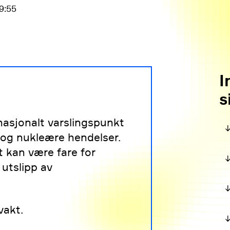
9:55
I
s
nasjonalt varslingspunkt
e og nukleære hendelser.
t kan være fare for
 utslipp av
vakt.