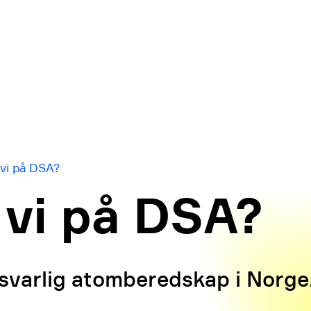
 vi på DSA?
 vi på DSA?
rsvarlig atomberedskap i Norge