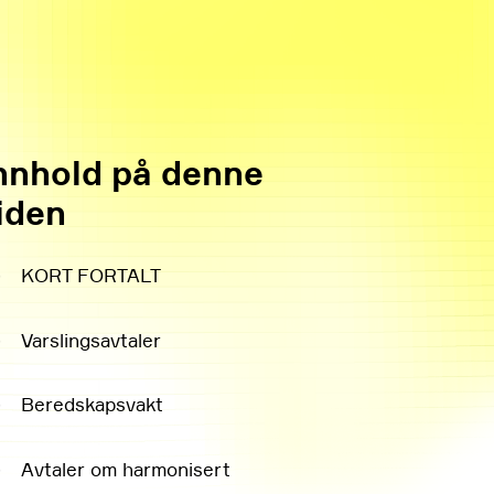
nnhold på denne
iden
↓
KORT FORTALT
↓
Varslingsavtaler
↓
Beredskapsvakt
↓
Avtaler om harmonisert