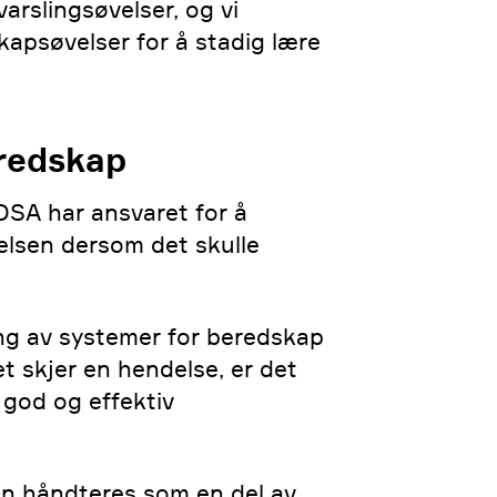
varslingsøvelser, og vi
apsøvelser for å stadig lære
eredskap
DSA har ansvaret for å
delsen dersom det skulle
ng av systemer for beredskap
t skjer en hendelse, er det
 god og effektiv
an håndteres som en del av