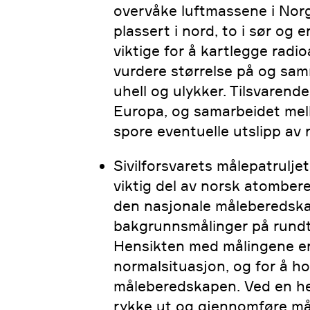
overvåke luftmassene i Norg
plassert i nord, to i sør og 
viktige for å kartlegge radioa
vurdere størrelse på og sa
uhell og ulykker. Tilsvarende
Europa, og samarbeidet mel
spore eventuelle utslipp av 
Sivilforsvarets målepatrulje
viktig del av norsk atombere
den nasjonale måleberedska
bakgrunnsmålinger på rundt
Hensikten med målingene er
normalsituasjon, og for å ho
måleberedskapen. Ved en he
rykke ut og gjennomføre må