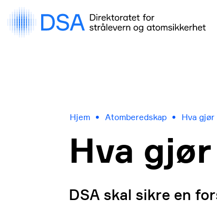
Gå
rett
til
innhold
Hjem
Atomberedskap
Hva gjør
Hva gjør
DSA skal sikre en fo