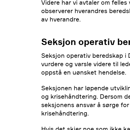
Videre har vi avtaler om felles 
observerer hverandres beredsk
av hverandre.
Seksjon operativ b
Seksjon operativ beredskap i 
vurdere og varsle videre til le
oppstå en uønsket hendelse.
Seksjonen har løpende utvikli
og krisehåndtering. Dersom de
seksjonens ansvar å sørge for
krisehåndtering.
Hvis det skjer noe som ikke k