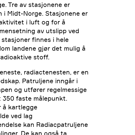
e. Tre av stasjonene er
en i Midt-Norge. Stasjonene er
ktivitet i luft og for å
mmensetning av utslipp ved
 stasjoner finnes i hele
lom landene gjør det mulig å
radioaktive stoff.
teneste, radiactenesten, er en
dskap. Patruljene inngår i
pen og utfører regelmessige
 350 faste målepunkt.
 å kartlegge
lde ved lag
ndelse kan Radiacpatruljene
linger. De kan også ta