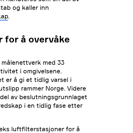
tab og kaller inn
kap
.
r for å overvåke
 målenettverk med 33
ivitet i omgivelsene.
r å gi et tidlig varsel i
t utslipp rammer Norge. Videre
g del av beslutningsgrunnlaget
edskap i en tidlig fase etter
eks luftfilterstasjoner for å