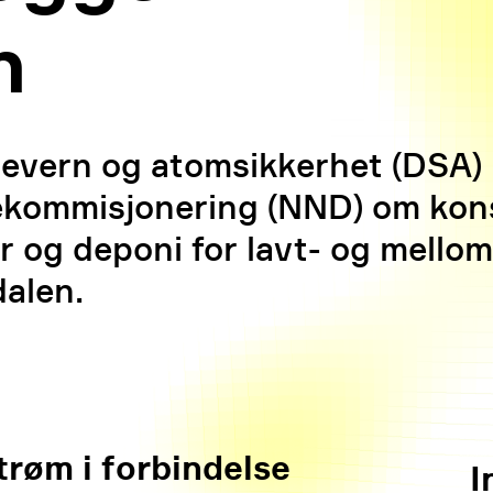
n
ålevern og atomsikkerhet (DSA)
ekommisjonering (NND) om konse
r og deponi for lavt- og mellom
dalen.
trøm i forbindelse
I