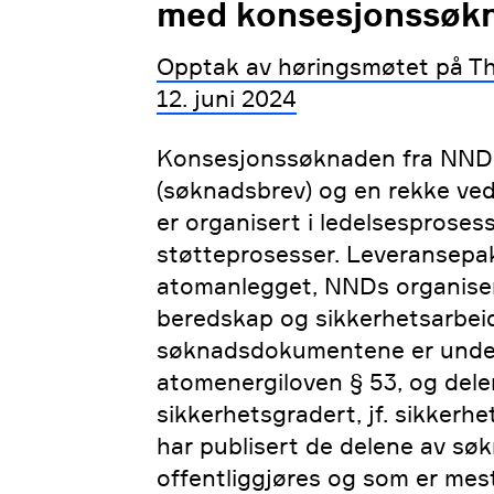
med konsesjonssøkn
Opptak av høringsmøtet på Tho
12. juni 2024
Konsesjonssøknaden fra NND 
(søknadsbrev) og en rekke ve
er organisert i ledelsesproses
støtteprosesser. Leveransepa
atomanlegget, NNDs organiser
beredskap og sikkerhetsarbeid
søknadsdokumentene er underla
atomenergiloven § 53, og del
sikkerhetsgradert, jf. sikkerh
har publisert de delene av 
offentliggjøres og som er mest