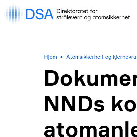
Gå
rett
til
innhold
Hjem
Atomsikkerheit og kjernekra
Dokument
NNDs ko
atomanl