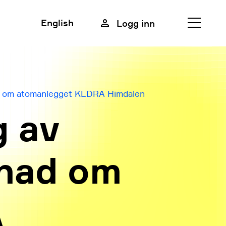
English
Logg inn
Lukk
Meny
d om atomanlegget KLDRA Himdalen
g av
nad om
A