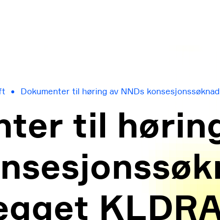
ft
Dokumenter til høring av NNDs konsesjonssøkna
er til hørin
nsesjonssøk
egget KLDR