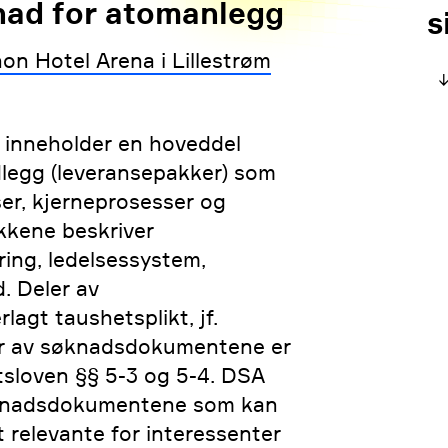
ad for atomanlegg
s
n Hotel Arena i Lillestrøm
inneholder en hoveddel
dlegg (leveransepakker) som
ser, kjerneprosesser og
kkene beskriver
ing, ledelsessystem,
. Deler av
gt taushetsplikt, jf.
er av søknadsdokumentene er
etsloven §§ 5-3 og 5-4. DSA
søknadsdokumentene som kan
 relevante for interessenter