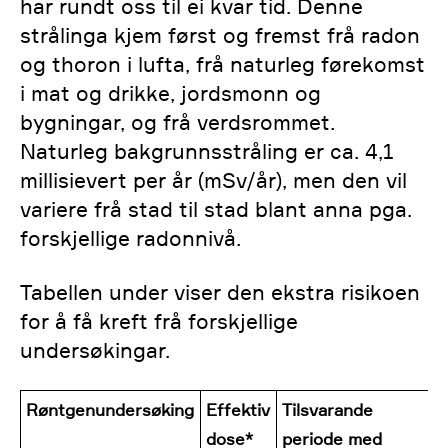
har rundt oss til ei kvar tid. Denne
strålinga kjem først og fremst frå radon
og thoron i lufta, frå naturleg førekomst
i mat og drikke, jordsmonn og
bygningar, og frå verdsrommet.
Naturleg bakgrunnsstråling er ca. 4,1
millisievert per år (mSv/år), men den vil
variere frå stad til stad blant anna pga.
forskjellige radonnivå.
Tabellen under viser den ekstra risikoen
for å få kreft frå forskjellige
undersøkingar.
Røntgenundersøking
Effektiv
Tilsvarande
E
dose*
periode med
r