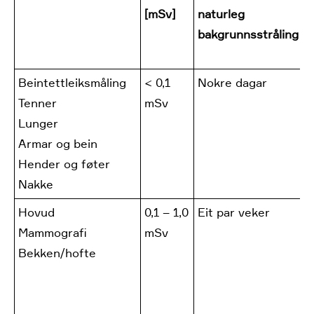
[mSv]
naturleg
u
bakgrunnsstråling
k
Beintettleiksmåling
< 0,1
Nokre dagar
U
Tenner
mSv
r
Lunger
M
Armar og bein
1
Hender og føter
1
Nakke
Hovud
0,1 – 1,0
Eit par veker
M
Mammografi
mSv
r
Bekken/hofte
1
t