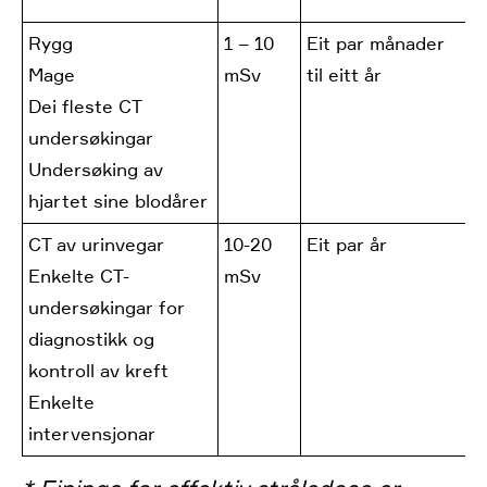
Rygg
1 – 10
Eit par månader
S
Mage
mSv
til eitt år
r
Dei fleste CT
1
undersøkingar
Undersøking av
t
hjartet sine blodårer
CT av urinvegar
10-20
Eit par år
L
Enkelte CT-
mSv
1
undersøkingar for
t
diagnostikk og
1
kontroll av kreft
Enkelte
intervensjonar