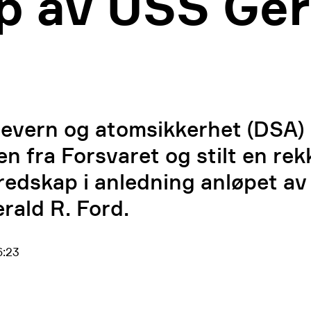
p av USS Ger
ålevern og atomsikkerhet (DSA) 
 fra Forsvaret og stilt en rekk
edskap i anledning anløpet av
rald R. Ford.
6:23