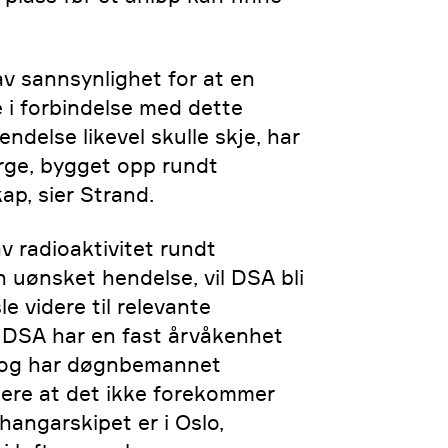
av sannsynlighet for at en
e i forbindelse med dette
delse likevel skulle skje, har
rge, bygget opp rundt
ap, sier Strand.
v radioaktivitet rundt
n uønsket hendelse, vil DSA bli
le videre til relevante
 DSA har en fast årvåkenhet
r og har døgnbemannet
lere at det ikke forekommer
hangarskipet er i Oslo,