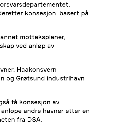
l Forsvarsdepartementet.
deretter konsesjon, basert på
t annet mottaksplaner,
skap ved anløp av
avner, Haakonsvern
en og Grøtsund industrihavn
gså få konsesjon av
 anløpe andre havner etter en
heten fra DSA.