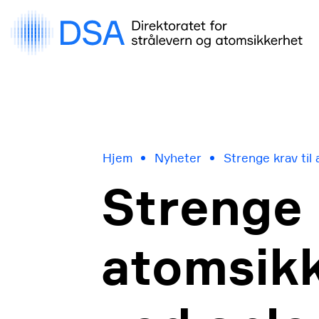
Gå
rett
til
innhold
Hjem
Nyheter
Strenge krav til
Strenge 
atomsik