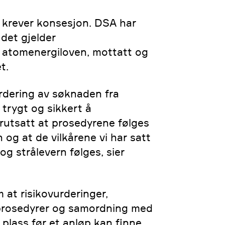
 krever konsesjon. DSA har
det gjelder
 atomenergiloven, mottatt og
t.
rdering av søknaden fra
 trygt og sikkert å
rutsatt at prosedyrene følges
 og at de vilkårene vi har satt
og strålevern følges, sier
 at risikovurderinger,
prosedyrer og samordning med
plass før et anløp kan finne