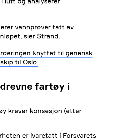
i luft og analyserer
serer vannprøver tatt av
nløpet, sier Strand.
deringen knyttet til generisk
kip til Oslo.
drevne fartøy i
øy krever konsesjon (etter
eten er ivaretatt i Forsvarets