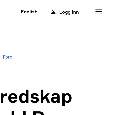
English
Logg inn
Lukk
Meny
. Ford
eredskap