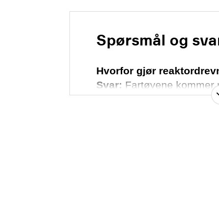
Spørsmål og sva
Hvorfor gjør reaktordrev
Svar:
Fartøyene kommer nor
bord forsyninger eller mat
samt foreta mindre vedlik
(DSA tillater ikke at det 
vedlikeholdsarbeid på rea
kan også være behov for m
at noen må reise hjem av p
kan anløp bli gjennomført
Forsvarets øvelser.