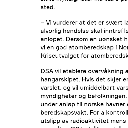
sted.
– Vi vurderer at det er svært l
alvorlig hendelse skal inntreff
anløpet. Dersom en uønsket hen
vi en god atomberedskap i No
Kriseutvalget for atomberedsk
DSA vil etablere overvåkning a
hangarskipet. Hvis det skjer e
varslet, og vil umiddelbart vars
myndigheter og befolkningen.
under anløp til norske havne
beredskapsvakt. For å kontrol
utslipp av radioaktivitet mens 