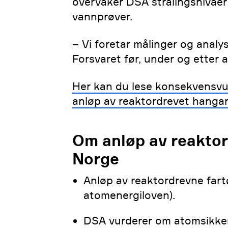
overvåker DSA strålingsnivåer 
vannprøver.
– Vi foretar målinger og analy
Forsvaret før, under og etter a
Her kan du lese konsekvensvur
anløp av reaktordrevet hangars
Om anløp av reaktor
Norge
Anløp av reaktordrevne fart
atomenergiloven).
DSA vurderer om atomsikkerh