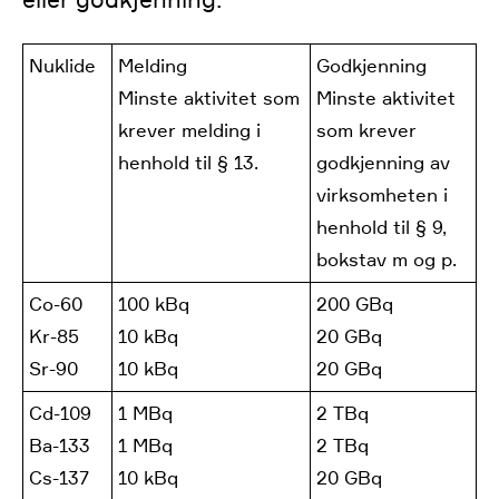
Nuklide
Melding
Godkjenning
Minste aktivitet som
Minste aktivitet
krever melding i
som krever
henhold til § 13.
godkjenning av
virksomheten i
henhold til § 9,
bokstav m og p.
Co-60
100 kBq
200 GBq
Kr-85
10 kBq
20 GBq
Sr-90
10 kBq
20 GBq
Cd-109
1 MBq
2 TBq
Ba-133
1 MBq
2 TBq
Cs-137
10 kBq
20 GBq