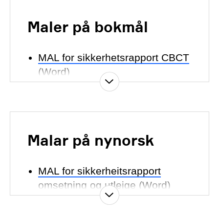
Maler på bokmål
MAL for sikkerhetsrapport CBCT
(Word)
MAL for sikkerhetsrapport
kiropraktikk (Word)
MAL for sikkerhetsrapport
Malar på nynorsk
omsetning og utleie (Word)
MAL for sikkerheitsrapport
MAL for sikkerhetsrapport
omsetning og utleige (Word)
industriell radiografi (Word)
MAL for sikkerheitsrapport
MAL for sikkerhetsrapport for