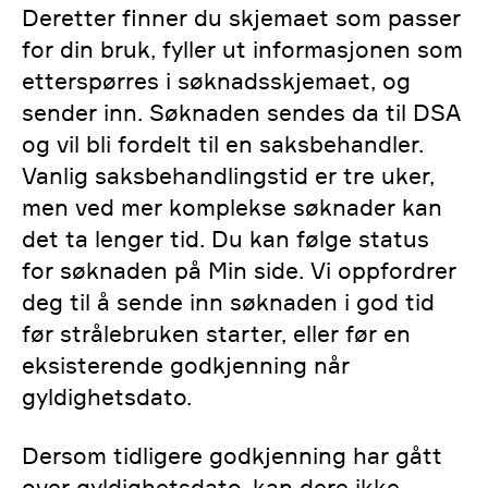
Deretter finner du skjemaet som passer
og eksport av sterke radioaktive
for din bruk, fyller ut informasjonen som
kjelder (Word)
etterspørres i søknadsskjemaet, og
sender inn. Søknaden sendes da til DSA
og vil bli fordelt til en saksbehandler.
Vanlig saksbehandlingstid er tre uker,
men ved mer komplekse søknader kan
det ta lenger tid. Du kan følge status
for søknaden på Min side. Vi oppfordrer
deg til å sende inn søknaden i god tid
før strålebruken starter, eller før en
eksisterende godkjenning når
gyldighetsdato.
Dersom tidligere godkjenning har gått
over gyldighetsdato, kan dere ikke