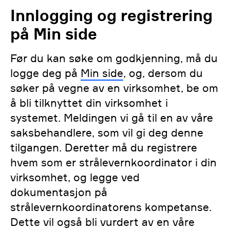
CBCT (Word)
tilsetting av radioaktive stoffer i
Innlogging og registrering
produkter og salg av slike
på Min side
MAL for sikkerheitsrapport
produkter (Word)
kiropraktikk (Word)
Før du kan søke om godkjenning, må du
MAL for sikkerhetsrapport
Mal for sikkerheitsrapport
logge deg på
Min side
, og, dersom du
akselerator (Word)
industriell radiografi (Word)
søker på vegne av en virksomhet, be om
å bli tilknyttet din virksomhet i
MAL for sikkerhetsrapport
Mal for sikkerheitsrapport for
systemet. Meldingen vi gå til en av våre
bestrålingsanlegg (Word)
tilsetjing av radioaktive stoff i
saksbehandlere, som vil gi deg denne
produkt og sal av slike produkt
MAL for sikkerhetsrapport
tilgangen. Deretter må du registrere
(Word)
sporstoffundersøkelser (Word)
hvem som er strålevernkoordinator i din
virksomhet, og legge ved
Mal for sikkerheitsrapport
MAL for sikkerhetsrapport bruk
dokumentasjon på
akselerator (Word)
av ioniserende strålekilder til
strålevernkoordinatorens kompetanse.
kontroll av personer i
Dette vil også bli vurdert av en våre
Mal for sikkerheitsrapport
sikkerhetssammenheng (Word)