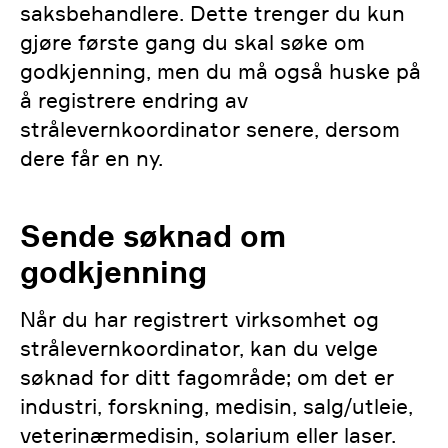
saksbehandlere. Dette trenger du kun
bestrålingsanlegg (Word)
gjøre første gang du skal søke om
Mal for sikkerhetsrapport -
Mal for sikkerheitsrapport
godkjenning, men du må også huske på
loggevirksomhet (Word)
sporstoffundersøkingar (Word)
å registrere endring av
MAL for sikkerhetsrapport sterke
strålevernkoordinator senere, dersom
Mal for sikkerheitsrapport bruk
kapslede kilder (Word)
dere får en ny.
av ioniserande strålekjelder til
kontroll av personar i
MAL for sikkerhetsrapport import
Sende søknad om
sikkerheitssamanheng (Word)
og eksport av sterke radioaktive
kilder (Word)
godkjenning
Mal for sikkerheitsrapport
loggeverksemder (Word)
Når du har registrert virksomhet og
strålevernkoordinator, kan du velge
Mal for sikkerheitsrapport sterke
søknad for ditt fagområde; om det er
kapsla kjelder (Word)
industri, forskning, medisin, salg/utleie,
veterinærmedisin, solarium eller laser.
Mal for sikkerheitsrapport import